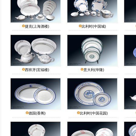
捷克(上海酒楼)
比利时(中国城)
西班牙(宏福楼)
意大利(华隆)
德国(香阁)
比利时(中国花园)