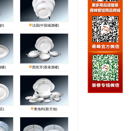
妙)
法国(中国城酒楼)
楼)
西班牙(香港酒楼)
店)
奥地利(新天地)