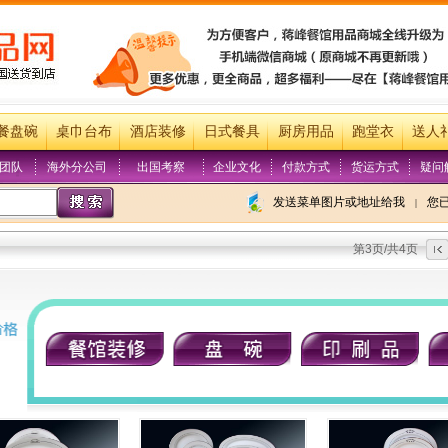
餐盘碗
桌巾台布
酒店装修
日式餐具
厨房用品
跑堂衣
送人
团队
海外分公司
出国考察
企业文化
付款方式
货运方式
疑问
发送菜单图片或地址给我
您
|
第3页/共4页