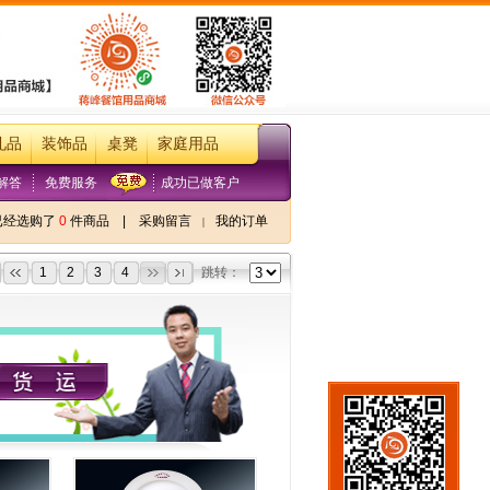
礼品
装饰品
桌凳
家庭用品
解答
免费服务
成功已做客户
已经选购了
0
件商品
|
采购留言
我的订单
|
1
2
3
4
跳转：