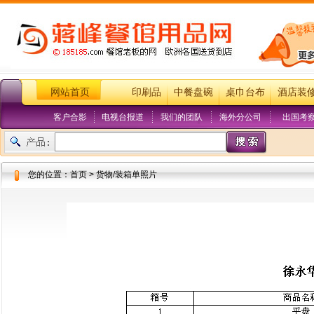
网站首页
印刷品
中餐盘碗
桌巾台布
酒店装
客户合影
电视台报道
我们的团队
海外分公司
出国考
您的位置：首页 > 货物/装箱单照片