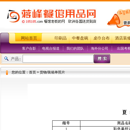
网站首页
印刷品
中餐盘碗
桌巾台布
酒店装
客户合影
电视台报道
我们的团队
海外分公司
出国考
您的位置：首页 > 货物/装箱单照片