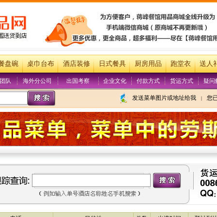
餐盘碗
桌巾台布
酒店装修
日式餐具
厨房用品
跑堂衣
送人
团队
海外分公司
出国考察
企业文化
付款方式
货运方式
疑问
发送菜单图片或地址给我
您
|