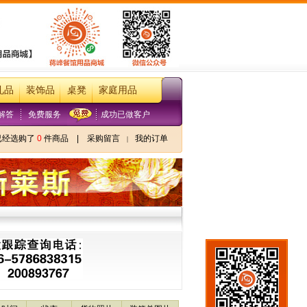
礼品
装饰品
桌凳
家庭用品
解答
免费服务
成功已做客户
已经选购了
0
件商品
|
采购留言
我的订单
|