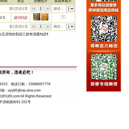
达时间
状态
货物照片
装箱单图片
第1页/共1页
1
跳转：
2-5
成功到达
第1页/共1页
1
跳转：
权所有，违者必究！
7号
8315 电话订购：15988057778
箱：ayy95@vip.sina.com
5.com All Rights Reserved
前路街91.101号