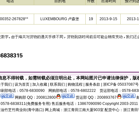
电话
目的地
件数
出港时间
预计到
:00352-267828**
LUXEMBOURG 卢森堡
19
2013-9-15
2013-1
信息不得转载，如需转载必须注明出处，本网站图片已申请法律保护，版
关于我们
| 设为首页 | 加入收藏 | 联系我们 | 购物流程 | 服务条款 | 浙ICP备 0503708
刷部电话：0578-6830090 网购部电话：0578-6802222 货运部电话：0578-683
网购部 QQ：200812800
货运部 QQ：200893767
邮
8-6838311(免费服务专用) 售后服务电话：13867090090 Copyright 2003-2011 18518
油竹芝竹商业街(青中路口) 网上商城：浙江青田江南大厦903室 配货中心：浙江青田平演