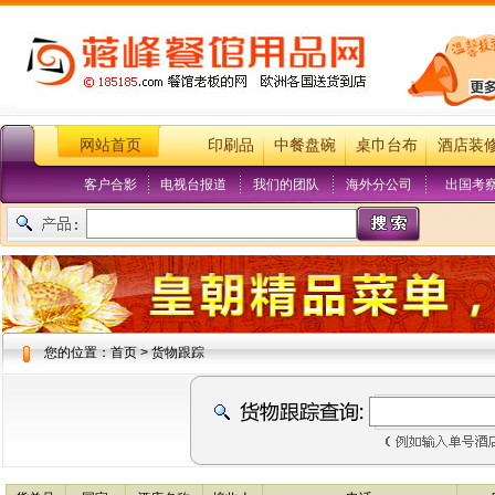
网站首页
印刷品
中餐盘碗
桌巾台布
酒店装
客户合影
电视台报道
我们的团队
海外分公司
出国考
您的位置：首页 > 货物跟踪