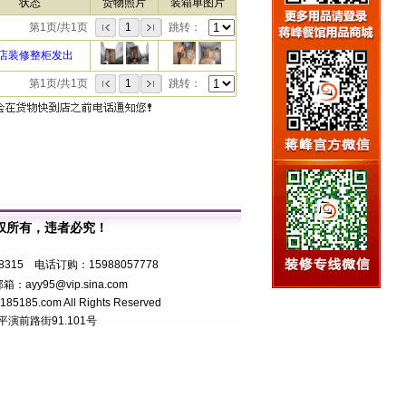
状态
货物照片
装箱单图片
第1页/共1页
1
跳转：
店装修整柜发出
第1页/共1页
1
跳转：
权所有，违者必究！
7号
8315 电话订购：15988057778
箱：ayy95@vip.sina.com
5.com All Rights Reserved
前路街91.101号