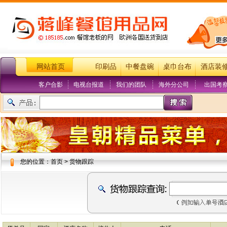
网站首页
印刷品
中餐盘碗
桌巾台布
酒店装
客户合影
电视台报道
我们的团队
海外分公司
出国考
您的位置：首页 > 货物跟踪