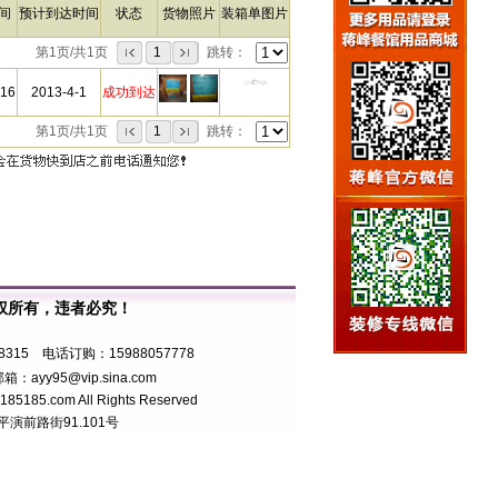
间
预计到达时间
状态
货物照片
装箱单图片
第1页/共1页
1
跳转：
-16
2013-4-1
成功到达
第1页/共1页
1
跳转：
权所有，违者必究！
7号
8315 电话订购：15988057778
箱：ayy95@vip.sina.com
5.com All Rights Reserved
前路街91.101号