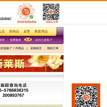
礼品
装饰品
桌凳
家庭用品
解答
免费服务
成功已做客户
已经选购了
0
件商品
|
采购留言
我的订单
|