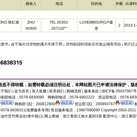
接收人
电话
目的地
件数
出港时
 HONG 珠红酒
ZHU
TEL:00352-
LUXEMBOURG卢森
2
2013-1
HONG
267210**
堡
信息不得转载，如需转载必须注明出处，本网站图片已申请法律保护，版
关于我们
| 设为首页 | 加入收藏 | 联系我们 | 购物流程 | 服务条款 | 浙ICP备 0503708
刷部电话：0578-6830090 网购部电话：0578-6802222 货运部电话：0578-683
网购部 QQ：200812800
货运部 QQ：200893767
邮
8-6838311(免费服务专用) 售后服务电话：13867090090 Copyright 2003-2011 18518
油竹芝竹商业街(青中路口) 网上商城：浙江青田江南大厦903室 配货中心：浙江青田平演