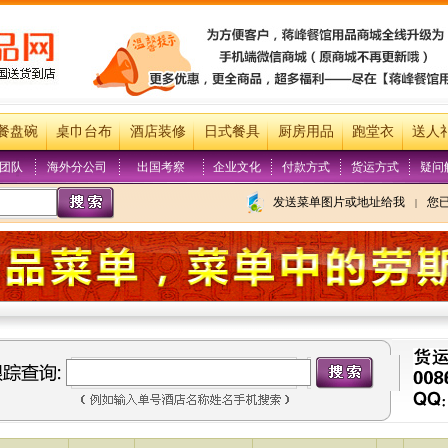
餐盘碗
桌巾台布
酒店装修
日式餐具
厨房用品
跑堂衣
送人
团队
海外分公司
出国考察
企业文化
付款方式
货运方式
疑问
发送菜单图片或地址给我
您
|