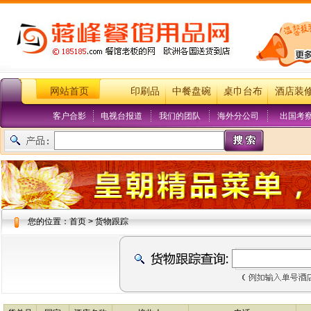
网站首页
印刷品
中餐盘碗
桌巾台布
酒店装
客户合影
电视台报道
我们的团队
海外分公司
出国考
您的位置：首页 > 货物跟踪