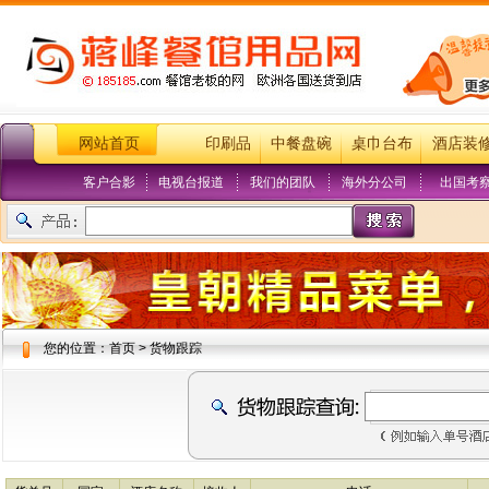
网站首页
印刷品
中餐盘碗
桌巾台布
酒店装
客户合影
电视台报道
我们的团队
海外分公司
出国考
您的位置：首页 > 货物跟踪