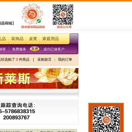
礼品
装饰品
桌凳
家庭用品
解答
免费服务
成功已做客户
已经选购了
0
件商品
|
采购留言
我的订单
|