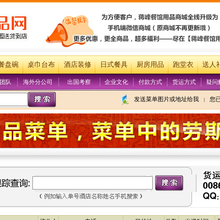
餐盘碗
桌巾台布
酒店装修
日式餐具
厨房用品
跑堂衣
送人
团队
海外分公司
出国考察
企业文化
付款方式
货运方式
疑问
发送菜单图片或地址给我
您
|