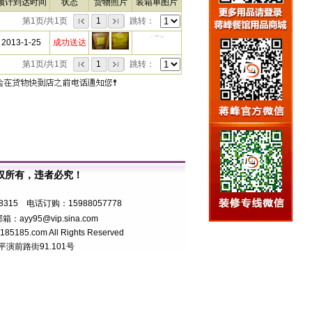
预计到达时间
状态
货物照片
装箱单图片
第1页/共1页
1
跳转：
2013-1-25
成功送达
第1页/共1页
1
跳转：
权所有，违者必究！
7号
8315 电话订购：15988057778
箱：ayy95@vip.sina.com
5.com All Rights Reserved
前路街91.101号