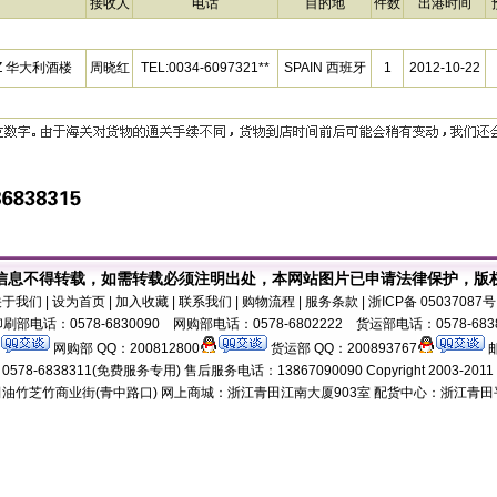
接收人
电话
目的地
件数
出港时间
LIZ 华大利酒楼
周晓红
TEL:0034-6097321**
SPAIN 西班牙
1
2012-10-22
信息不得转载，如需转载必须注明出处，本网站图片已申请法律保护，版
关于我们
| 设为首页 | 加入收藏 | 联系我们 | 购物流程 | 服务条款 | 浙ICP备 0503708
刷部电话：0578-6830090 网购部电话：0578-6802222 货运部电话：0578-683
网购部 QQ：200812800
货运部 QQ：200893767
邮
8-6838311(免费服务专用) 售后服务电话：13867090090 Copyright 2003-2011 18518
油竹芝竹商业街(青中路口) 网上商城：浙江青田江南大厦903室 配货中心：浙江青田平演