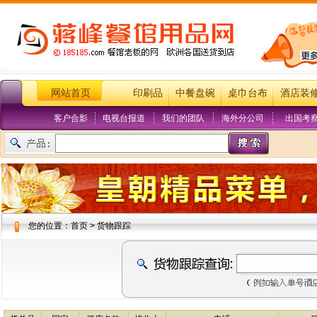
网站首页
印刷品
中餐盘碗
桌巾台布
酒店装
客户合影
电视台报道
我们的团队
海外分公司
出国考
您的位置：首页 > 货物跟踪