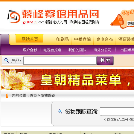
网站首页
印刷品
中餐盘碗
桌巾台布
酒店装
客户合影
电视台报道
我们的团队
海外分公司
出国考
您的位置：首页 > 货物跟踪