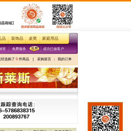
礼品
装饰品
桌凳
家庭用品
解答
免费服务
成功已做客户
已经选购了
0
件商品
|
采购留言
我的订单
|