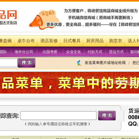
餐盘碗
桌巾台布
酒店装修
日式餐具
厨房用品
跑堂衣
送人
团队
海外分公司
出国考察
企业文化
付款方式
货运方式
疑问
发送菜单图片或地址给我
您
|