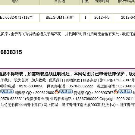
电话
目的地
件数
出港时间
预计到达
EL:0032-0717118**
BELGIUM 比利时
1
2012-4-5
2012-6-
信息不得转载，如需转载必须注明出处，本网站图片已申请法律保护，版
关于我们
| 设为首页 | 加入收藏 | 联系我们 | 购物流程 | 服务条款 | 浙ICP备 0503708
刷部电话：0578-6830090 网购部电话：0578-6802222 货运部电话：0578-683
网购部 QQ：200812800
货运部 QQ：200893767
邮
8-6838311(免费服务专用) 售后服务电话：13867090090 Copyright 2003-2011 18518
油竹芝竹商业街(青中路口) 网上商城：浙江青田江南大厦903室 配货中心：浙江青田平演