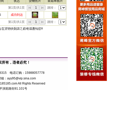
时间
状态
货物照片
装箱单图片
第1页/共1页
1
跳转：
5
成功到达
第1页/共1页
1
跳转：
权所有，违者必究！
7号
8315 电话订购：15988057778
箱：ayy95@vip.sina.com
5.com All Rights Reserved
前路街91.101号