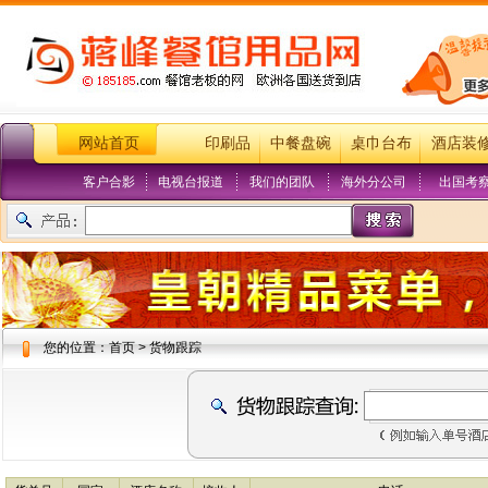
网站首页
印刷品
中餐盘碗
桌巾台布
酒店装
客户合影
电视台报道
我们的团队
海外分公司
出国考
您的位置：首页 > 货物跟踪