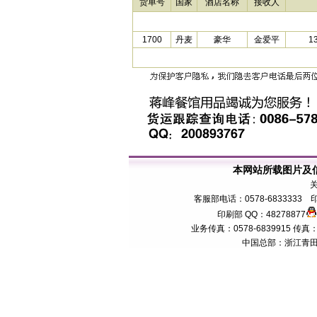
货单号
国家
酒店名称
接收人
1700
丹麦
豪华
金爱平
1
本网站所载图片及
客服部电话：0578-6833333 印
印刷部 QQ：48278877
业务传真：0578-6839915 传真：057
中国总部：浙江青田