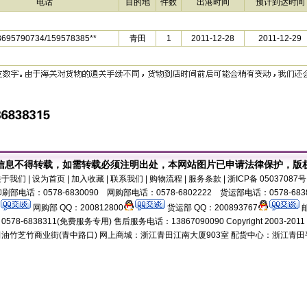
电话
目的地
件数
出港时间
预计到达时间
3695790734/159578385**
青田
1
2011-12-28
2011-12-29
信息不得转载，如需转载必须注明出处，本网站图片已申请法律保护，版
关于我们
| 设为首页 | 加入收藏 | 联系我们 | 购物流程 | 服务条款 | 浙ICP备 0503708
刷部电话：0578-6830090 网购部电话：0578-6802222 货运部电话：0578-683
网购部 QQ：200812800
货运部 QQ：200893767
邮
8-6838311(免费服务专用) 售后服务电话：13867090090 Copyright 2003-2011 18518
油竹芝竹商业街(青中路口) 网上商城：浙江青田江南大厦903室 配货中心：浙江青田平演