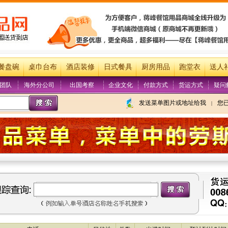
餐盘碗
桌巾台布
酒店装修
日式餐具
厨房用品
跑堂衣
送人
团队
海外分公司
出国考察
企业文化
付款方式
货运方式
疑问
发送菜单图片或地址给我
您
|