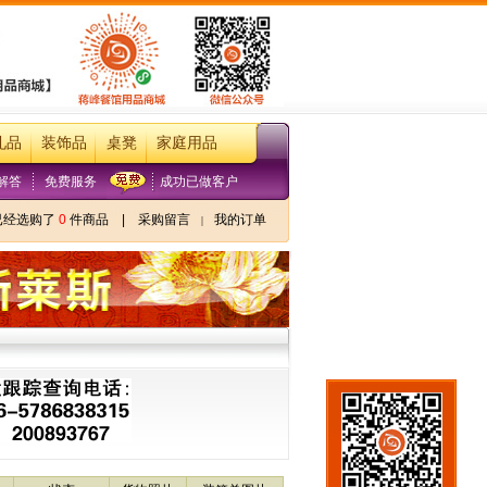
礼品
装饰品
桌凳
家庭用品
解答
免费服务
成功已做客户
已经选购了
0
件商品
|
采购留言
我的订单
|