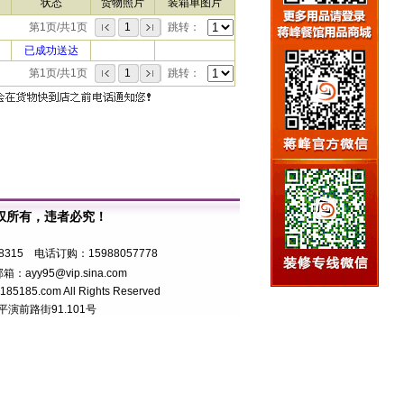
状态
货物照片
装箱单图片
第1页/共1页
1
跳转：
已成功送达
第1页/共1页
1
跳转：
权所有，违者必究！
7号
8315 电话订购：15988057778
箱：ayy95@vip.sina.com
5.com All Rights Reserved
前路街91.101号