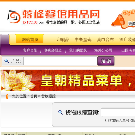
网站首页
印刷品
中餐盘碗
桌巾台布
酒店装
客户合影
电视台报道
我们的团队
海外分公司
出国考
您的位置：首页 > 货物跟踪