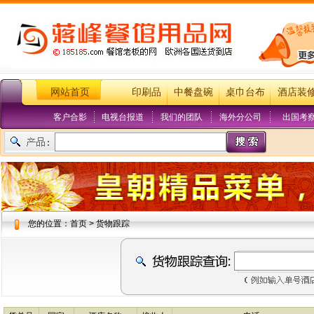
网站首页
印刷品
中餐盘碗
桌巾台布
酒店装
客户合影
电视台报道
我们的团队
海外分公司
出国考
您的位置：首页 > 货物跟踪