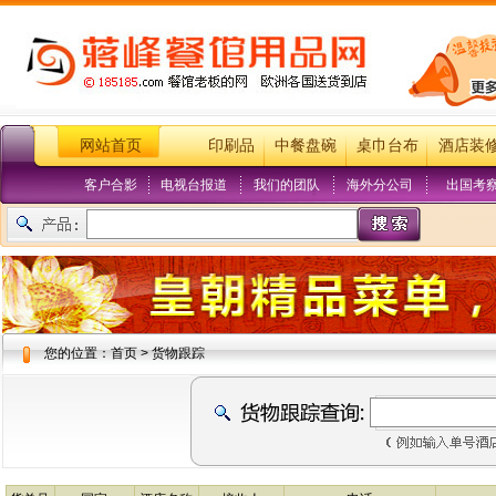
网站首页
印刷品
中餐盘碗
桌巾台布
酒店装
客户合影
电视台报道
我们的团队
海外分公司
出国考
您的位置：首页 > 货物跟踪