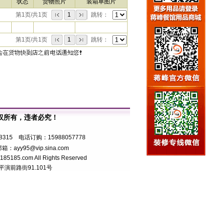
状态
货物照片
装箱单图片
第1页/共1页
1
跳转：
第1页/共1页
1
跳转：
权所有，违者必究！
7号
8315 电话订购：15988057778
箱：ayy95@vip.sina.com
5.com All Rights Reserved
前路街91.101号