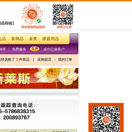
礼品
装饰品
桌凳
家庭用品
解答
免费服务
成功已做客户
已经选购了
0
件商品
|
采购留言
我的订单
|