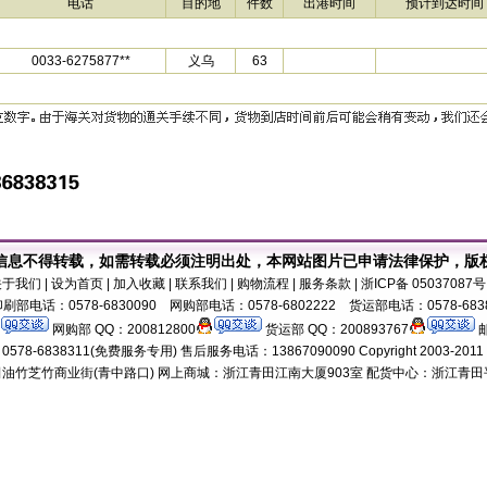
电话
目的地
件数
出港时间
预计到达时间
0033-6275877**
义乌
63
信息不得转载，如需转载必须注明出处，本网站图片已申请法律保护，版
关于我们
| 设为首页 | 加入收藏 | 联系我们 | 购物流程 | 服务条款 | 浙ICP备 0503708
刷部电话：0578-6830090 网购部电话：0578-6802222 货运部电话：0578-683
网购部 QQ：200812800
货运部 QQ：200893767
邮
8-6838311(免费服务专用) 售后服务电话：13867090090 Copyright 2003-2011 18518
油竹芝竹商业街(青中路口) 网上商城：浙江青田江南大厦903室 配货中心：浙江青田平演