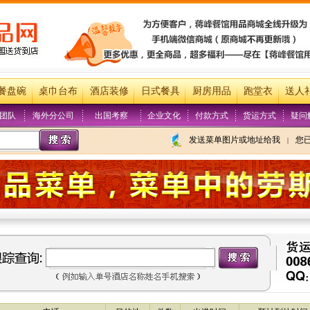
餐盘碗
桌巾台布
酒店装修
日式餐具
厨房用品
跑堂衣
送人
团队
海外分公司
出国考察
企业文化
付款方式
货运方式
疑问
发送菜单图片或地址给我
您
|