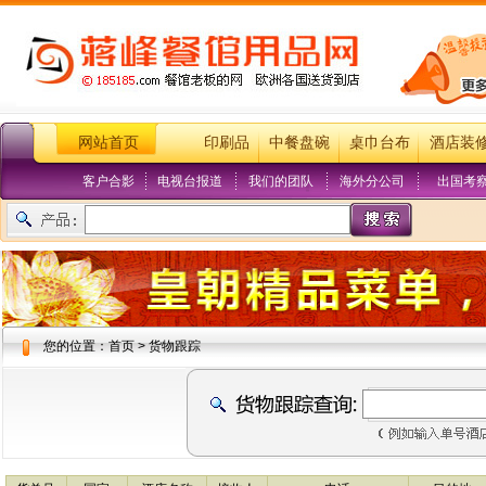
网站首页
印刷品
中餐盘碗
桌巾台布
酒店装
客户合影
电视台报道
我们的团队
海外分公司
出国考
您的位置：首页 > 货物跟踪