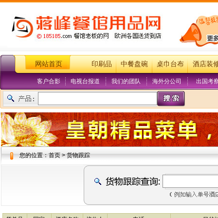
网站首页
印刷品
中餐盘碗
桌巾台布
酒店装
客户合影
电视台报道
我们的团队
海外分公司
出国考
您的位置：首页 > 货物跟踪